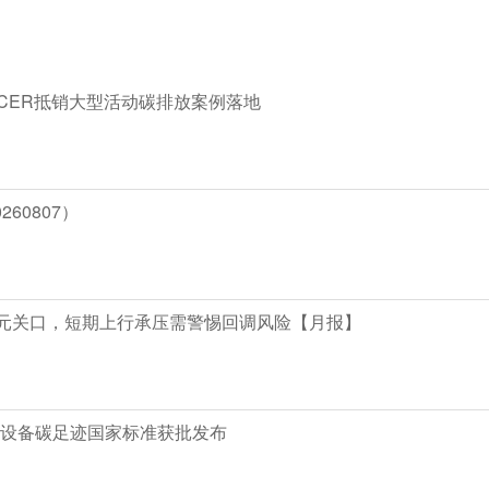
CER抵销大型活动碳排放案例落地
60807）
百元关口，短期上行承压需警惕回调风险【月报】
设备碳足迹国家标准获批发布