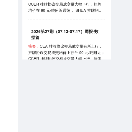
CCER 挂牌协议交易成交量大幅下行，挂牌
实施《可再生能源消费最低比重目标和可再生
均价在 90 元/吨附近震荡； SHEA 挂牌均价
能源电力消纳责任权重制度实施办法》。
上行至 60 元/吨附近； HBEA 挂牌均价在
35-38元/吨区间波动； GDEA 挂牌均价在 38
元/吨附近浮动； BEA 线上成交均价 102-105
2026第27期（07.13-07.17）周报-数
元/吨区间波动。 7月24日，国家能源局正式
据篇
发布全国性权威中国绿证价格指数；7月27
摘要：
CEA 挂牌协议交易成交量有所上行，
日，生态环境部发布《全国碳排放权交易市场
挂牌协议交易成交均价上行至 90 元/吨附近；
2025、2026 年度发电行业以及 2026 年度钢
CCER 挂牌协议交易成交量大幅上行，挂牌
铁、水泥、铝冶炼行业配额总量和分配方案
均价在 81-90 元/吨区间波动； SHEA 挂牌均
（征求意见稿）》。
价为 54.50 元/吨； HBEA 挂牌均价在 36 元/
吨附近震荡； GDEA 挂牌均价在 38 元/吨附
近浮动； BEA 线上成交均价 101.35 元/吨。
2026第7期（2026.07）月报-数据篇
7 月 13 日，国务院同意《扩大消费“十五
五”规划》，规划提到推广绿色消费、打造绿
摘要：
CEA 挂牌协议交易成交量小幅上行，
色供应链；7 月 16 日，生态环境部宣布全国
挂牌协议交易成交均价月末上行至 99 元/吨附
碳排放权交易市场上线交易 5 周年，我国已
近； CCER 挂牌协议交易成交均价在 80-95
成为全球规模最大的碳市场。
元/吨区间波动； SHEA 挂牌交易量大幅下
行，成交均价上行至 63 元/吨附近； HBEA
挂牌交易量小幅上行，成交均价稳定在 36-38