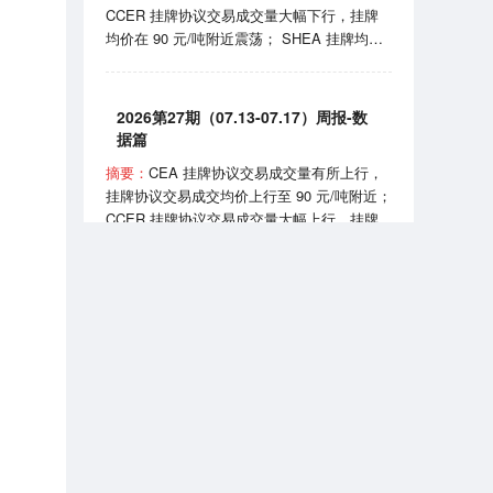
CCER 挂牌协议交易成交量大幅下行，挂牌
实施《可再生能源消费最低比重目标和可再生
均价在 90 元/吨附近震荡； SHEA 挂牌均价
能源电力消纳责任权重制度实施办法》。
上行至 60 元/吨附近； HBEA 挂牌均价在
35-38元/吨区间波动； GDEA 挂牌均价在 38
元/吨附近浮动； BEA 线上成交均价 102-105
2026第27期（07.13-07.17）周报-数
元/吨区间波动。 7月24日，国家能源局正式
据篇
发布全国性权威中国绿证价格指数；7月27
摘要：
CEA 挂牌协议交易成交量有所上行，
日，生态环境部发布《全国碳排放权交易市场
挂牌协议交易成交均价上行至 90 元/吨附近；
2025、2026 年度发电行业以及 2026 年度钢
CCER 挂牌协议交易成交量大幅上行，挂牌
铁、水泥、铝冶炼行业配额总量和分配方案
均价在 81-90 元/吨区间波动； SHEA 挂牌均
（征求意见稿）》。
价为 54.50 元/吨； HBEA 挂牌均价在 36 元/
吨附近震荡； GDEA 挂牌均价在 38 元/吨附
近浮动； BEA 线上成交均价 101.35 元/吨。
2026第7期（2026.07）月报-数据篇
7 月 13 日，国务院同意《扩大消费“十五
五”规划》，规划提到推广绿色消费、打造绿
摘要：
CEA 挂牌协议交易成交量小幅上行，
色供应链；7 月 16 日，生态环境部宣布全国
挂牌协议交易成交均价月末上行至 99 元/吨附
碳排放权交易市场上线交易 5 周年，我国已
近； CCER 挂牌协议交易成交均价在 80-95
成为全球规模最大的碳市场。
元/吨区间波动； SHEA 挂牌交易量大幅下
行，成交均价上行至 63 元/吨附近； HBEA
挂牌交易量小幅上行，成交均价稳定在 36-38