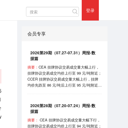
热门评论
登录
用
会员专享
2026第29期（07.27-07.31）周报-数
据篇
摘要：
CEA 挂牌协议交易成交量大幅上行，
挂牌协议交易成交均价上行至 99 元/吨附近；
CCER 挂牌协议交易成交量大幅上行，挂牌
均价先跌至 86 元/吨后上行至 95 元/吨附近；
5
SHEA 挂牌均价在 62 元/吨附近震荡；
HBEA挂牌均价在 37 元/吨附近波动； GDEA
1
挂牌均价在 38 元/吨附近浮动； BEA 线上成
2026第28期（07.20-07.24）周报-数
分
交均价 102-105 元/吨区间波动。 7月31日，
据篇
国家机关事务管理局和国家发展和改革委员会
w
摘要：
CEA 挂牌协议交易成交量大幅下行，
印发《“十五五”公共机构节能降碳工作方案》
挂牌协议交易成交均价上行至 94 元/吨附近；
的通知；8月1日，国家能源局宣布正式开始