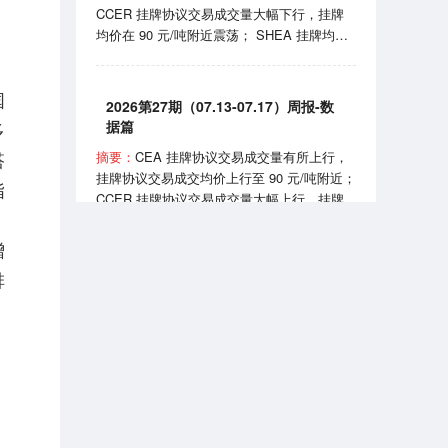
CCER 挂牌协议交易成交量大幅下行，挂牌
实施《可再生能源消费最低比重目标和可再生
均价在 90 元/吨附近震荡； SHEA 挂牌均价
能源电力消纳责任权重制度实施办法》。
上行至 60 元/吨附近； HBEA 挂牌均价在
35-38元/吨区间波动； GDEA 挂牌均价在 38
国
元/吨附近浮动； BEA 线上成交均价 102-105
2026第27期（07.13-07.17）周报-数
元/吨区间波动。 7月24日，国家能源局正式
多
据篇
发布全国性权威中国绿证价格指数；7月27
搭
摘要：
CEA 挂牌协议交易成交量有所上行，
日，生态环境部发布《全国碳排放权交易市场
挂牌协议交易成交均价上行至 90 元/吨附近；
2025、2026 年度发电行业以及 2026 年度钢
指
CCER 挂牌协议交易成交量大幅上行，挂牌
铁、水泥、铝冶炼行业配额总量和分配方案
：
均价在 81-90 元/吨区间波动； SHEA 挂牌均
（征求意见稿）》。
价为 54.50 元/吨； HBEA 挂牌均价在 36 元/
增
吨附近震荡； GDEA 挂牌均价在 38 元/吨附
排
近浮动； BEA 线上成交均价 101.35 元/吨。
2026第6期（2026.06）月报-数据篇
7 月 13 日，国务院同意《扩大消费“十五
五”规划》，规划提到推广绿色消费、打造绿
摘要：
CEA 挂牌协议交易成交量小幅上行，
色供应链；7 月 16 日，生态环境部宣布全国
挂牌协议交易成交均价月末上行至 83-84 元/
碳排放权交易市场上线交易 5 周年，我国已
吨区间； CCER 挂牌协议交易成交均价在
成为全球规模最大的碳市场。
80-90 元/吨区间波动； SHEA 挂牌交易量大
幅上行，成交均价在 52-56 元/吨区间波动；
HBEA挂牌交易量小幅上行，成交均价在 34-