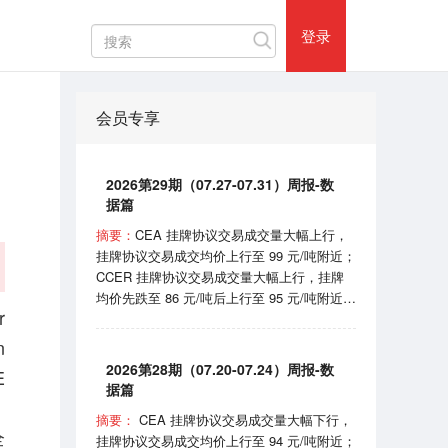
热门评论
登录
会员专享
2026第29期（07.27-07.31）周报-数
据篇
摘要：
CEA 挂牌协议交易成交量大幅上行，
挂牌协议交易成交均价上行至 99 元/吨附近；
CCER 挂牌协议交易成交量大幅上行，挂牌
均价先跌至 86 元/吨后上行至 95 元/吨附近；
r
SHEA 挂牌均价在 62 元/吨附近震荡；
HBEA挂牌均价在 37 元/吨附近波动； GDEA
n
挂牌均价在 38 元/吨附近浮动； BEA 线上成
2026第28期（07.20-07.24）周报-数
E
交均价 102-105 元/吨区间波动。 7月31日，
据篇
国家机关事务管理局和国家发展和改革委员会
，
摘要：
CEA 挂牌协议交易成交量大幅下行，
印发《“十五五”公共机构节能降碳工作方案》
全
挂牌协议交易成交均价上行至 94 元/吨附近；
的通知；8月1日，国家能源局宣布正式开始