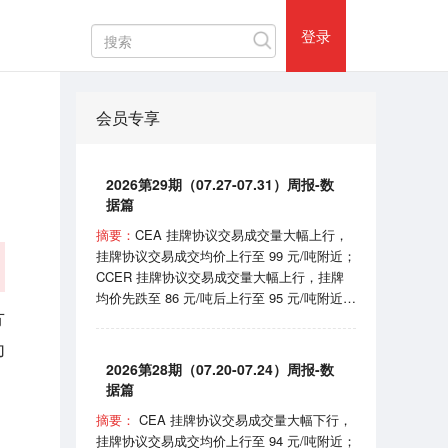
热门评论
登录
会员专享
2026第29期（07.27-07.31）周报-数
据篇
摘要：
CEA 挂牌协议交易成交量大幅上行，
挂牌协议交易成交均价上行至 99 元/吨附近；
CCER 挂牌协议交易成交量大幅上行，挂牌
均价先跌至 86 元/吨后上行至 95 元/吨附近；
方
SHEA 挂牌均价在 62 元/吨附近震荡；
HBEA挂牌均价在 37 元/吨附近波动； GDEA
为
挂牌均价在 38 元/吨附近浮动； BEA 线上成
2026第28期（07.20-07.24）周报-数
交均价 102-105 元/吨区间波动。 7月31日，
据篇
国家机关事务管理局和国家发展和改革委员会
摘要：
CEA 挂牌协议交易成交量大幅下行，
印发《“十五五”公共机构节能降碳工作方案》
挂牌协议交易成交均价上行至 94 元/吨附近；
的通知；8月1日，国家能源局宣布正式开始