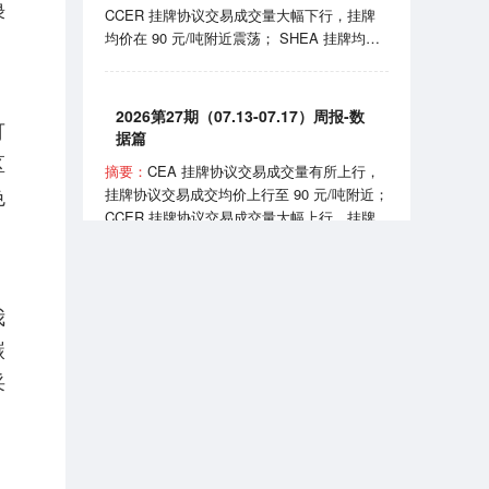
绿
CCER 挂牌协议交易成交量大幅下行，挂牌
实施《可再生能源消费最低比重目标和可再生
均价在 90 元/吨附近震荡； SHEA 挂牌均价
能源电力消纳责任权重制度实施办法》。
上行至 60 元/吨附近； HBEA 挂牌均价在
35-38元/吨区间波动； GDEA 挂牌均价在 38
元/吨附近浮动； BEA 线上成交均价 102-105
2026第27期（07.13-07.17）周报-数
可
元/吨区间波动。 7月24日，国家能源局正式
据篇
发布全国性权威中国绿证价格指数；7月27
区
摘要：
CEA 挂牌协议交易成交量有所上行，
日，生态环境部发布《全国碳排放权交易市场
色
挂牌协议交易成交均价上行至 90 元/吨附近；
2025、2026 年度发电行业以及 2026 年度钢
CCER 挂牌协议交易成交量大幅上行，挂牌
铁、水泥、铝冶炼行业配额总量和分配方案
均价在 81-90 元/吨区间波动； SHEA 挂牌均
（征求意见稿）》。
价为 54.50 元/吨； HBEA 挂牌均价在 36 元/
吨附近震荡； GDEA 挂牌均价在 38 元/吨附
近浮动； BEA 线上成交均价 101.35 元/吨。
我
2026第7期（2026.07）月报-数据篇
7 月 13 日，国务院同意《扩大消费“十五
碳
五”规划》，规划提到推广绿色消费、打造绿
摘要：
CEA 挂牌协议交易成交量小幅上行，
采
色供应链；7 月 16 日，生态环境部宣布全国
挂牌协议交易成交均价月末上行至 99 元/吨附
碳排放权交易市场上线交易 5 周年，我国已
近； CCER 挂牌协议交易成交均价在 80-95
成为全球规模最大的碳市场。
元/吨区间波动； SHEA 挂牌交易量大幅下
行，成交均价上行至 63 元/吨附近； HBEA
挂牌交易量小幅上行，成交均价稳定在 36-38