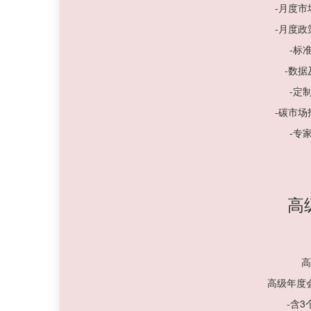
-月度
-月度
-标
-数
-定
-碳市
-专
高
高
高级年度
-含