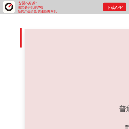
安装“碳道”
下载APP
碳交易手机客户端
新闻产生价值 资讯挖掘商机
Ideacarbon碳市场盘前资
碳道小编 · 2026-06-10 08:06 · 阅读量 · 308
摘要：
您需要成为我们的付费会员才能拥有此内容的阅读权
普
普