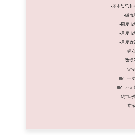
-基本资讯
-碳
-周度
-月度
-月度
-标
-数
-定
-每年一
-每年不
-碳市
-专