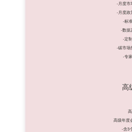
-月度
-月度
-标
-数
-定
-碳市
-专
高
高
高级年度
-含