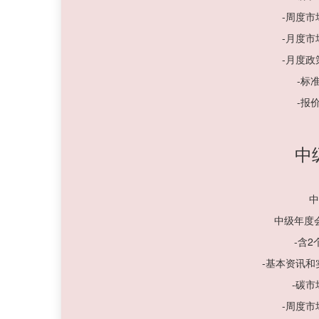
-周度
-月度
-月度
-标
-报
中
中
中级年度
-含
-基本资讯
-碳
-周度