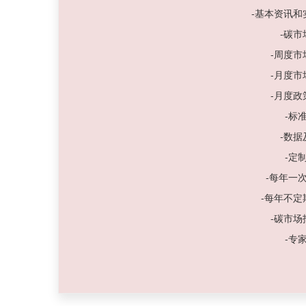
-基本资讯
-碳
-周度
-月度
-月度
-标
-数
-定
-每年一
-每年不
-碳市
-专