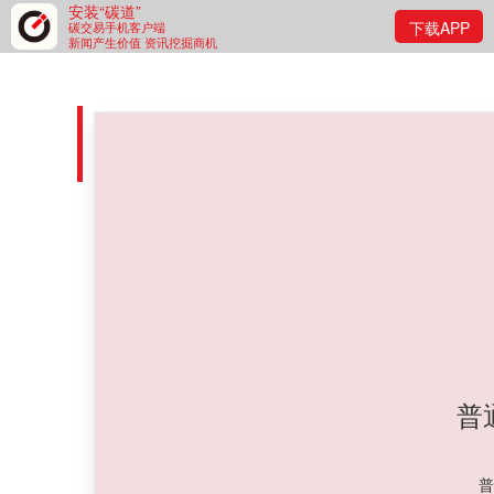
安装“碳道”
下载APP
碳交易手机客户端
新闻产生价值 资讯挖掘商机
Ideacarbon碳市场盘前资
碳道小编 · 2026-07-03 08:07 · 阅读量 · 427
摘要：
您需要成为我们的付费会员才能拥有此内容的阅读权
普
普