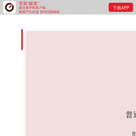
安装“碳道”
下载APP
碳交易手机客户端
新闻产生价值 资讯挖掘商机
Ideacarbon碳市场盘前资
碳道小编 · 2026-07-06 08:07 · 阅读量 · 220
摘要：
您需要成为我们的付费会员才能拥有此内容的阅读权
普
普