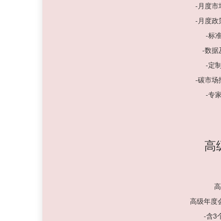
-月度
-月度
-标
-数
-定
-碳市
-专
高
高
高级年度
-含