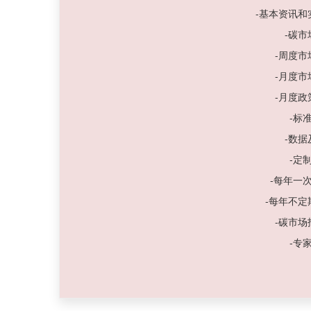
-基本资讯
-碳
-周度
-月度
-月度
-标
-数
-定
-每年一
-每年不
-碳市
-专