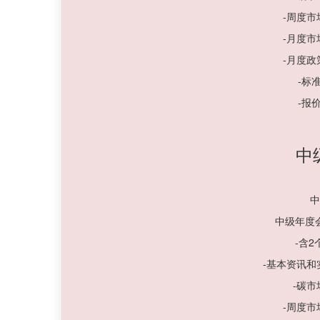
-周度
-月度
-月度
-标
-报
中
中
中级年度
-含
-基本资讯
-碳
-周度