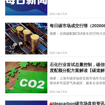
碳道小編 2天前
每日碳市场成交行情（202608
摘要：全国碳配额CEA发生30万吨大
碳道小編 2天前
石化行业首试总量控制，碳信托
度配额分配方案解读【碳道解
摘要：上海市碳排放权交易市场作为
推动本市温室气体减排、服务企业绿色
保持制度连续性的基础上，针对上海
碳道小編 3天前
重点围绕本次配额分配方案主要优化
Ideacarbon碳市场盘前资讯