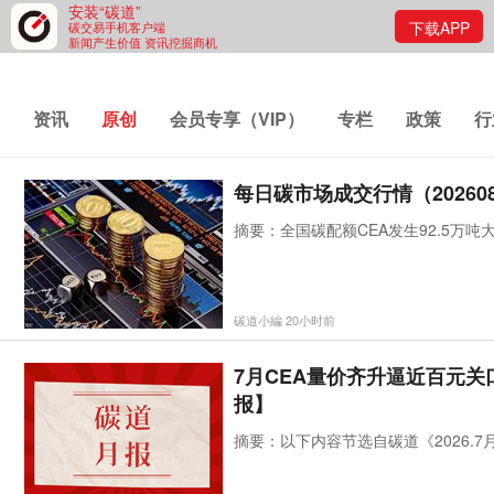
安装“碳道”
下载APP
碳交易手机客户端
新闻产生价值 资讯挖掘商机
资讯
原创
会员专享（VIP）
专栏
政策
行
每日碳市场成交行情（202608
摘要：全国碳配额CEA发生92.5万吨
碳道小編 20小时前
7月CEA量价齐升逼近百元
报】
摘要：以下内容节选自碳道《2026.7