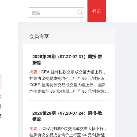
热门评论
登录
会员专享
2026第29期（07.27-07.31）周报-数
据篇
摘要：
CEA 挂牌协议交易成交量大幅上行，
挂牌协议交易成交均价上行至 99 元/吨附近；
CCER 挂牌协议交易成交量大幅上行，挂牌
均价先跌至 86 元/吨后上行至 95 元/吨附近；
平
SHEA 挂牌均价在 62 元/吨附近震荡；
HBEA挂牌均价在 37 元/吨附近波动； GDEA
署
挂牌均价在 38 元/吨附近浮动； BEA 线上成
2026第28期（07.20-07.24）周报-数
成
交均价 102-105 元/吨区间波动。 7月31日，
据篇
国家机关事务管理局和国家发展和改革委员会
摘要：
CEA 挂牌协议交易成交量大幅下行，
印发《“十五五”公共机构节能降碳工作方案》
挂牌协议交易成交均价上行至 94 元/吨附近；
的通知；8月1日，国家能源局宣布正式开始