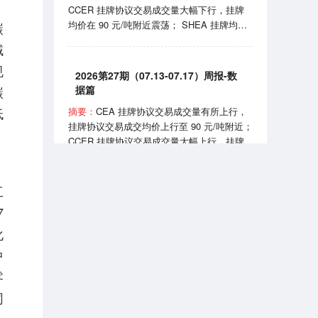
CCER 挂牌协议交易成交量大幅下行，挂牌
实施《可再生能源消费最低比重目标和可再生
均价在 90 元/吨附近震荡； SHEA 挂牌均价
碳
能源电力消纳责任权重制度实施办法》。
上行至 60 元/吨附近； HBEA 挂牌均价在
域
35-38元/吨区间波动； GDEA 挂牌均价在 38
规
元/吨附近浮动； BEA 线上成交均价 102-105
2026第27期（07.13-07.17）周报-数
元/吨区间波动。 7月24日，国家能源局正式
碳
据篇
发布全国性权威中国绿证价格指数；7月27
低
摘要：
CEA 挂牌协议交易成交量有所上行，
日，生态环境部发布《全国碳排放权交易市场
挂牌协议交易成交均价上行至 90 元/吨附近；
2025、2026 年度发电行业以及 2026 年度钢
CCER 挂牌协议交易成交量大幅上行，挂牌
铁、水泥、铝冶炼行业配额总量和分配方案
均价在 81-90 元/吨区间波动； SHEA 挂牌均
（征求意见稿）》。
价为 54.50 元/吨； HBEA 挂牌均价在 36 元/
吨附近震荡； GDEA 挂牌均价在 38 元/吨附
工
近浮动； BEA 线上成交均价 101.35 元/吨。
7
2026第7期（2026.07）月报-数据篇
7 月 13 日，国务院同意《扩大消费“十五
五”规划》，规划提到推广绿色消费、打造绿
化
摘要：
CEA 挂牌协议交易成交量小幅上行，
色供应链；7 月 16 日，生态环境部宣布全国
中
挂牌协议交易成交均价月末上行至 99 元/吨附
碳排放权交易市场上线交易 5 周年，我国已
近； CCER 挂牌协议交易成交均价在 80-95
零
成为全球规模最大的碳市场。
元/吨区间波动； SHEA 挂牌交易量大幅下
同
行，成交均价上行至 63 元/吨附近； HBEA
挂牌交易量小幅上行，成交均价稳定在 36-38